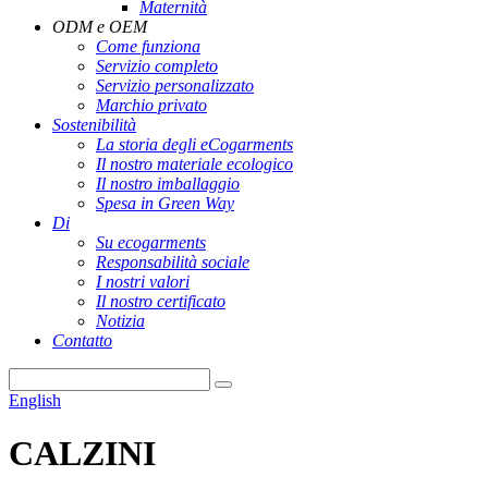
Maternità
ODM e OEM
Come funziona
Servizio completo
Servizio personalizzato
Marchio privato
Sostenibilità
La storia degli eCogarments
Il nostro materiale ecologico
Il nostro imballaggio
Spesa in Green Way
Di
Su ecogarments
Responsabilità sociale
I nostri valori
Il nostro certificato
Notizia
Contatto
English
CALZINI