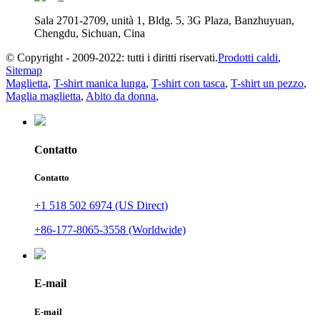
Sala 2701-2709, unità 1, Bldg. 5, 3G Plaza, Banzhuyuan,
Chengdu, Sichuan, Cina
© Copyright - 2009-2022: tutti i diritti riservati.
Prodotti caldi
,
Sitemap
Maglietta
,
T-shirt manica lunga
,
T-shirt con tasca
,
T-shirt un pezzo
,
Maglia maglietta
,
Abito da donna
,
Contatto
Contatto
+1 518 502 6974 (US Direct)
+86-177-8065-3558 (Worldwide)
E-mail
E-mail