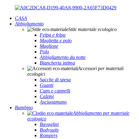
CASA
Abbigliamento
Stile materiale ecologico
Felpa e felpa
Maglietta e polo
Maglione
Polo
Abbigliamento da notte
Biancheria intima
Accessori per materiali
ecologici
Sacche di spesa
Guanti
Caps e cappelli
Calzini
Asciugamano
Bambino
Abbigliamento per materiale
ecologico
Bavaglini
Bodysuits
Rompers