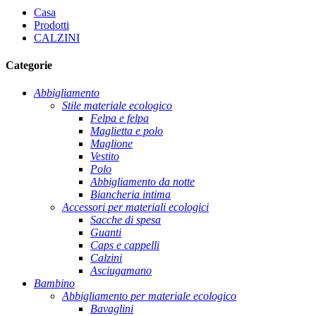
Casa
Prodotti
CALZINI
Categorie
Abbigliamento
Stile materiale ecologico
Felpa e felpa
Maglietta e polo
Maglione
Vestito
Polo
Abbigliamento da notte
Biancheria intima
Accessori per materiali ecologici
Sacche di spesa
Guanti
Caps e cappelli
Calzini
Asciugamano
Bambino
Abbigliamento per materiale ecologico
Bavaglini