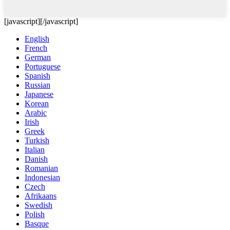
[javascript]
[/javascript]
English
French
German
Portuguese
Spanish
Russian
Japanese
Korean
Arabic
Irish
Greek
Turkish
Italian
Danish
Romanian
Indonesian
Czech
Afrikaans
Swedish
Polish
Basque