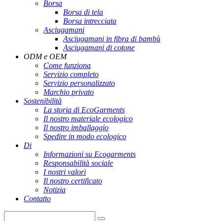
Borsa
Borsa di tela
Borsa intrecciata
Asciugamani
Asciugamani in fibra di bambù
Asciugamani di cotone
ODM e OEM
Come funziona
Servizio completo
Servizio personalizzato
Marchio privato
Sostenibilità
La storia di EcoGarments
Il nostro materiale ecologico
Il nostro imballaggio
Spedire in modo ecologico
Di
Informazioni su Ecogarments
Responsabilità sociale
I nostri valori
Il nostro certificato
Notizia
Contatto