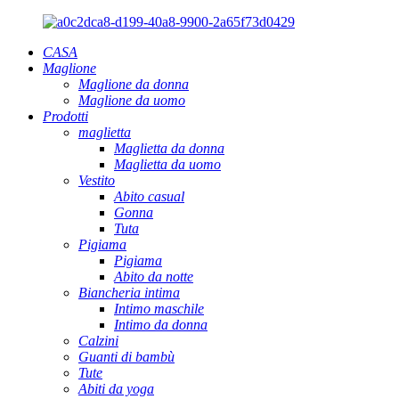
CASA
Maglione
Maglione da donna
Maglione da uomo
Prodotti
maglietta
Maglietta da donna
Maglietta da uomo
Vestito
Abito casual
Gonna
Tuta
Pigiama
Pigiama
Abito da notte
Biancheria intima
Intimo maschile
Intimo da donna
Calzini
Guanti di bambù
Tute
Abiti da yoga