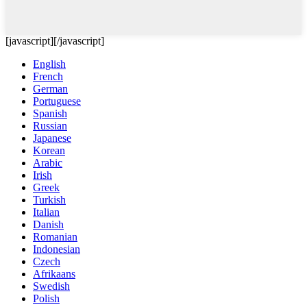
[javascript]
[/javascript]
English
French
German
Portuguese
Spanish
Russian
Japanese
Korean
Arabic
Irish
Greek
Turkish
Italian
Danish
Romanian
Indonesian
Czech
Afrikaans
Swedish
Polish