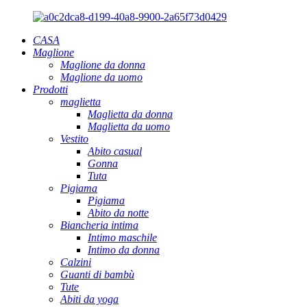
CASA
Maglione
Maglione da donna
Maglione da uomo
Prodotti
maglietta
Maglietta da donna
Maglietta da uomo
Vestito
Abito casual
Gonna
Tuta
Pigiama
Pigiama
Abito da notte
Biancheria intima
Intimo maschile
Intimo da donna
Calzini
Guanti di bambù
Tute
Abiti da yoga