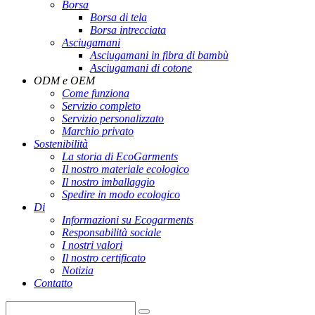
Borsa
Borsa di tela
Borsa intrecciata
Asciugamani
Asciugamani in fibra di bambù
Asciugamani di cotone
ODM e OEM
Come funziona
Servizio completo
Servizio personalizzato
Marchio privato
Sostenibilità
La storia di EcoGarments
Il nostro materiale ecologico
Il nostro imballaggio
Spedire in modo ecologico
Di
Informazioni su Ecogarments
Responsabilità sociale
I nostri valori
Il nostro certificato
Notizia
Contatto